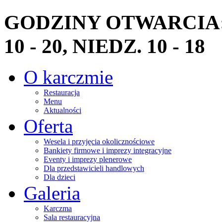
GODZINY OTWARCIA: PN
10 - 20, NIEDZ. 10 - 18
O karczmie
Restauracja
Menu
Aktualności
Oferta
Wesela i przyjęcia okolicznościowe
Bankiety firmowe i imprezy integracyjne
Eventy i imprezy plenerowe
Dla przedstawicieli handlowych
Dla dzieci
Galeria
Karczma
Sala restauracyjna