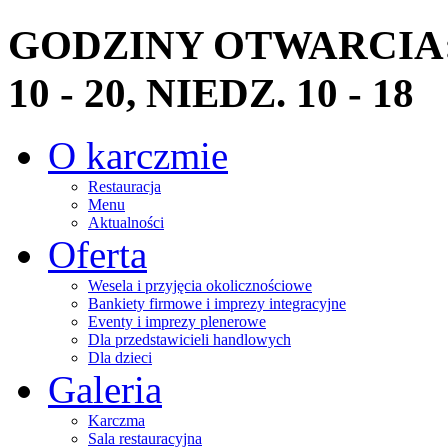
GODZINY OTWARCIA: PN
10 - 20, NIEDZ. 10 - 18
O karczmie
Restauracja
Menu
Aktualności
Oferta
Wesela i przyjęcia okolicznościowe
Bankiety firmowe i imprezy integracyjne
Eventy i imprezy plenerowe
Dla przedstawicieli handlowych
Dla dzieci
Galeria
Karczma
Sala restauracyjna