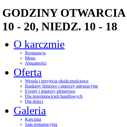
GODZINY OTWARCIA: PN
10 - 20, NIEDZ. 10 - 18
O karczmie
Restauracja
Menu
Aktualności
Oferta
Wesela i przyjęcia okolicznościowe
Bankiety firmowe i imprezy integracyjne
Eventy i imprezy plenerowe
Dla przedstawicieli handlowych
Dla dzieci
Galeria
Karczma
Sala restauracyjna