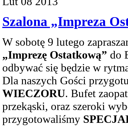
Lut
08
2013
Szalona „Impreza Os
W sobotę 9 lutego zaprasz
„Imprezę Ostatkową”
do B
odbywać się będzie w rytm
Dla naszych Gości przygo
WIECZORU
. Bufet zaopa
przekąski, oraz szeroki wyb
przygotowaliśmy
SPECJA